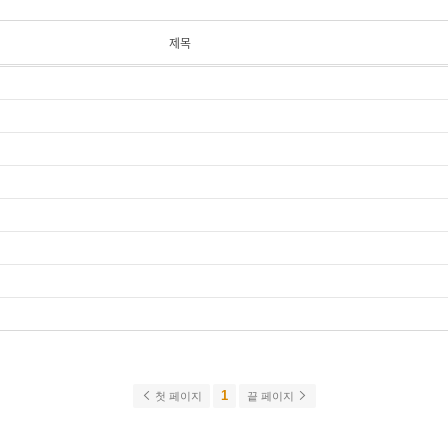
제목
1
첫 페이지
끝 페이지