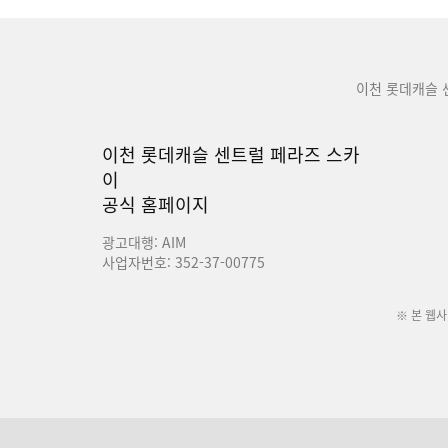
이천 롯데캐슬 
이천 롯데캐슬 센트럴 페라즈 스카
이
공식 홈페이지
광고대행: AIM
사업자번호: 352-37-00775
※ 본 웹