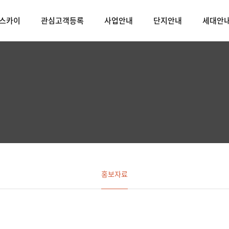
 스카이
관심고객등록
사업안내
단지안내
세대안
홍보자료