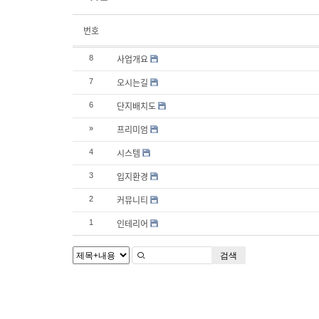
번호
사업개요
8
오시는길
7
단지배치도
6
프리미엄
»
시스템
4
입지환경
3
커뮤니티
2
인테리어
1
검색