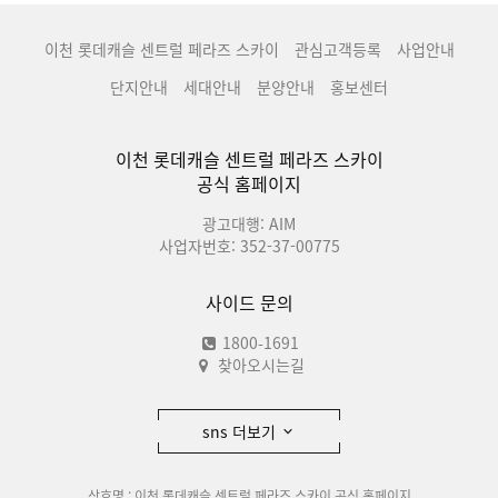
이천 롯데캐슬 센트럴 페라즈 스카이
관심고객등록
사업안내
단지안내
세대안내
분양안내
홍보센터
이천 롯데캐슬 센트럴 페라즈 스카이
공식 홈페이지
광고대행: AIM
사업자번호: 352-37-00775
사이드 문의
1800-1691
찾아오시는길
sns 더보기
상호명 : 이천 롯데캐슬 센트럴 페라즈 스카이 공식 홈페이지