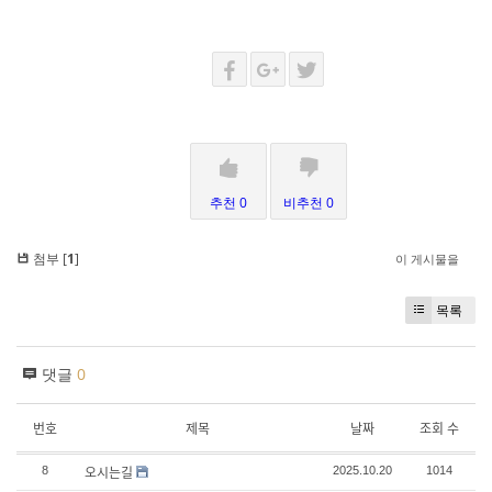
추천 0
비추천 0
첨부 [
1
]
이 게시물을
목록
댓글
0
번호
제목
날짜
조회 수
오시는길
8
2025.10.20
1014