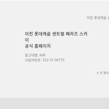
이천 롯데캐슬 
이천 롯데캐슬 센트럴 페라즈 스카
이
공식 홈페이지
광고대행: AIM
사업자번호: 352-37-00775
※ 본 웹