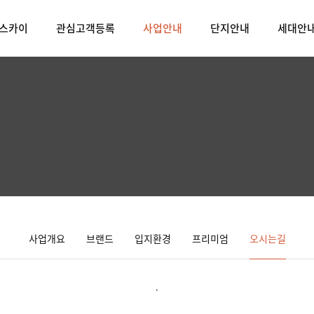
 스카이
관심고객등록
사업안내
단지안내
세대안
사업개요
브랜드
입지환경
프리미엄
오시는길
.